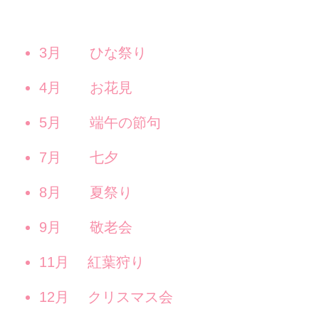
コ
ナ
ン
ビ
テ
ゲ
3月 ひな祭り
ン
ー
ツ
シ
へ
ョ
4月 お花見
ス
ン
キ
に
5月 端午の節句
ッ
移
プ
動
7月 七夕
8月 夏祭り
9月 敬老会
11月 紅葉狩り
12月 クリスマス会